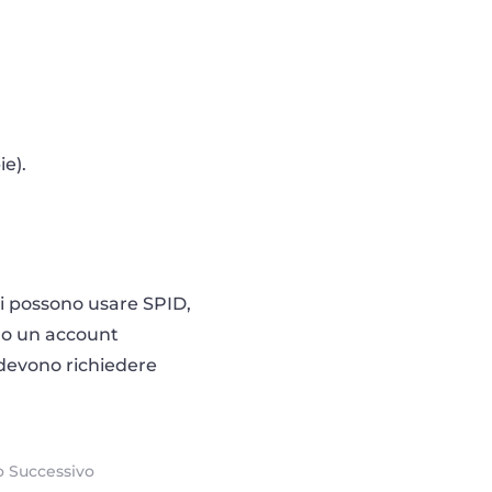
ie).
ani possono usare SPID,
ndo un account
E devono richiedere
o Successivo