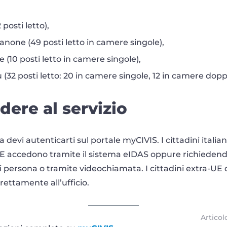
 posti letto),
none (49 posti letto in camere singole),
(10 posti letto in camere singole),
 (32 posti letto: 20 in camere singole, 12 in camere dopp
ere al servizio
 devi autenticarti sul portale myCIVIS. I cittadini itali
i UE accedono tramite il sistema eIDAS oppure richiede
, di persona o tramite videochiamata. I cittadini extra-U
irettamente all’ufficio.
Articol