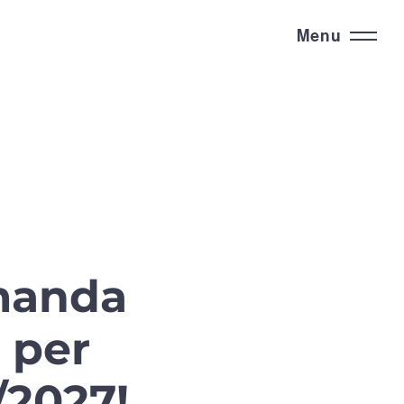
Menu
manda
 per
/2027!