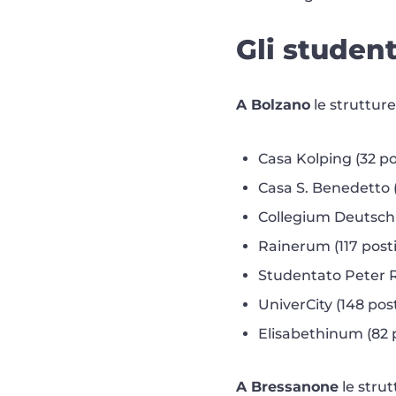
Gli student
A Bolzano
le strutture
Casa Kolping (32 po
Casa S. Benedetto (
Collegium Deutschh
Rainerum (117 posti
Studentato Peter Rig
UniverCity (148 post
Elisabethinum (82 p
A Bressanone
le strut