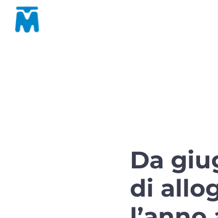
Da giu
di allo
l’anno