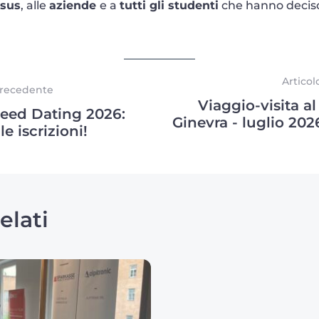
asus
, alle
aziende
e a
tutti gli studenti
che hanno deciso 
Articol
Precedente
Viaggio-visita a
eed Dating 2026:
Ginevra - luglio 20
le iscrizioni!
elati