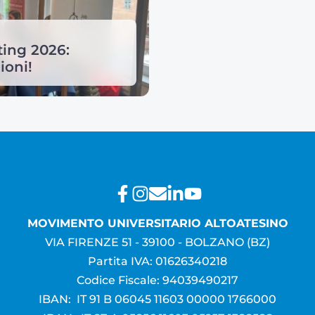
ing 2026:
ioni!
MOVIMENTO UNIVERSITARIO ALTOATESINO
VIA FIRENZE 51 - 39100 - BOLZANO (BZ)
Partita IVA: 01626340218
Codice Fiscale: 94039490217
IBAN: IT 91 B 06045 11603 00000 1766000