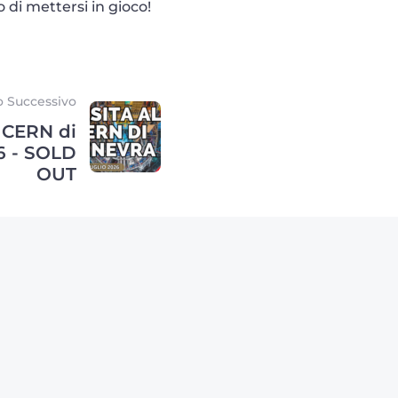
di mettersi in gioco!
o Successivo
l CERN di
26 - SOLD
OUT