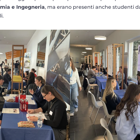
omia e Ingegneria
, ma erano presenti anche studenti da
i.