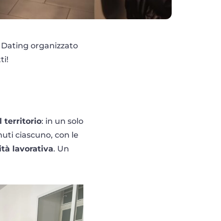
 Dating organizzato
ti!
 territorio
: in un solo
nuti ciascuno, con le
tà lavorativa
. Un