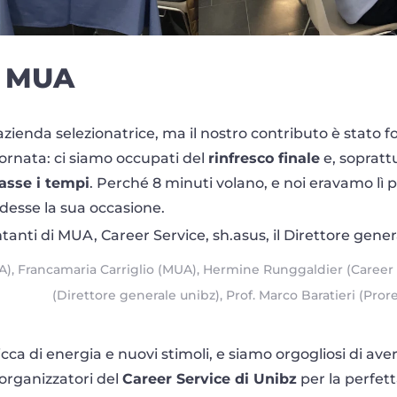
el MUA
zienda selezionatrice, ma il nostro contributo è stato 
iornata: ci siamo occupati del
rinfresco finale
e, sopratt
tasse i tempi
. Perché 8 minuti volano, e noi eravamo lì p
esse la sua occasione.
A), Francamaria Carriglio (MUA), Hermine Runggaldier (Career S
(Direttore generale unibz), Prof. Marco Baratieri (Prore
cca di energia e nuovi stimoli, e siamo orgogliosi di aver
 organizzatori del
Career Service di Unibz
per la perfett