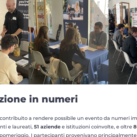
zione in numeri
contribuito a rendere possibile un evento da numeri i
nti e laureati,
51 aziende
e istituzioni coinvolte, e oltre
8
 pomeriggio. I partecipanti provenivano principalmente